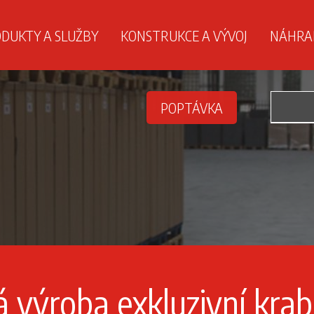
DUKTY A SLUŽBY
KONSTRUKCE A VÝVOJ
NÁHRAD
POPTÁVKA
á výroba exkluzivní kra