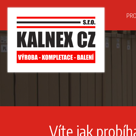
PRO
Víte jak probíh