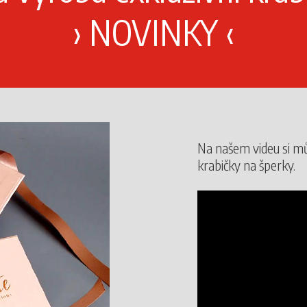
›
NOVINKY
‹
Na našem videu si m
krabičky na šperky.