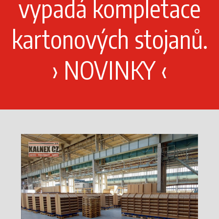
vypadá kompletace
kartonových stojanů.
›
NOVINKY
‹