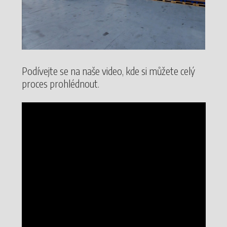
Podívejte se na naše video, kde si můžete celý
proces prohlédnout.