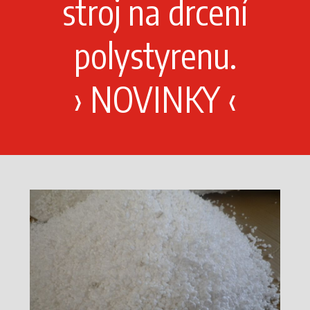
stroj na drcení
polystyrenu.
›
NOVINKY
‹