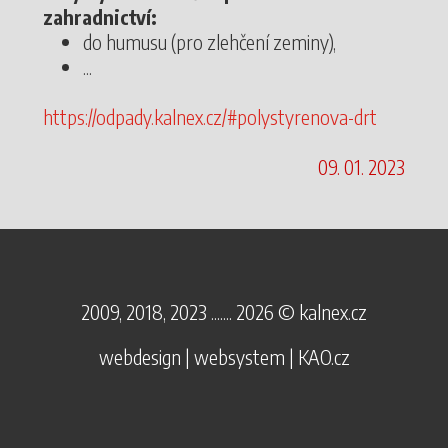
zahradnictví:
do humusu (pro zlehčení zeminy),
...
https://odpady.kalnex.cz/#polystyrenova-drt
09. 01. 2023
2009, 2018, 2023 ....... 2026 ©
kalnex.cz
webdesign | websystem | KAO.cz