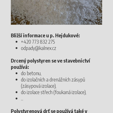
Bližší informace u p. Hejdukové:
+420 773 832 275
odpady@kalnex.cz
Drcený polystyren se ve stavebnictví
používá:
do betonu,
do izolačních a drenážních zásypů
(zásypová izolace),
do izolace střech (foukaná izolace),
...
Polystyrenová drť se používá také v